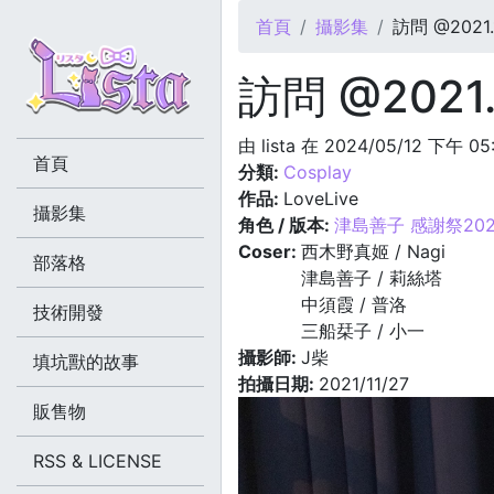
您在這裡
首頁
攝影集
訪問 @2021.1
訪問 @2021.
由
lista
在 2024/05/12 下午 05
首頁
分類:
Cosplay
作品:
LoveLive
攝影集
角色 / 版本:
津島善子 感謝祭202
Coser:
西木野真姬 / Nagi
部落格
津島善子 / 莉絲塔
中須霞 / 普洛
技術開發
三船栞子 / 小一
攝影師:
J柴
填坑獸的故事
拍攝日期:
2021/11/27
販售物
RSS & LICENSE