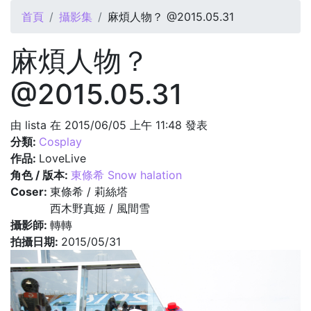
您在這裡
首頁
攝影集
麻煩人物？ @2015.05.31
麻煩人物？
@2015.05.31
由
lista
在 2015/06/05 上午 11:48 發表
分類:
Cosplay
作品:
LoveLive
角色 / 版本:
東條希 Snow halation
Coser:
東條希 / 莉絲塔
西木野真姬 / 風間雪
攝影師:
轉轉
拍攝日期:
2015/05/31