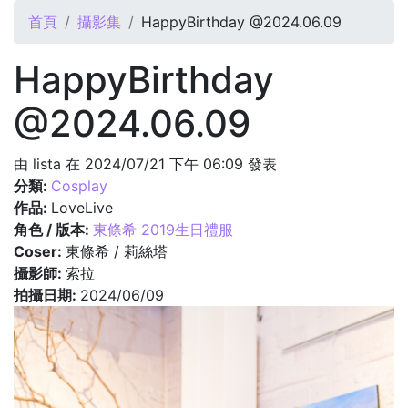
您在這裡
首頁
攝影集
HappyBirthday @2024.06.09
HappyBirthday
@2024.06.09
由
lista
在 2024/07/21 下午 06:09 發表
分類:
Cosplay
作品:
LoveLive
角色 / 版本:
東條希 2019生日禮服
Coser:
東條希 / 莉絲塔
攝影師:
索拉
拍攝日期:
2024/06/09