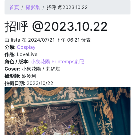
您在這裡
首頁
攝影集
招呼 @2023.10.22
招呼 @2023.10.22
由
lista
在 2024/07/21 下午 06:21 發表
分類:
Cosplay
作品:
LoveLive
角色 / 版本:
小泉花陽 Printemps劇照
Coser:
小泉花陽 / 莉絲塔
攝影師:
波波利
拍攝日期:
2023/10/22