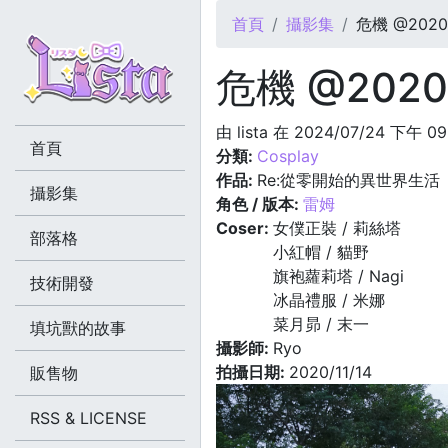
您在這裡
首頁
攝影集
危機 @2020.1
危機 @2020.
由
lista
在 2024/07/24 下午 09
首頁
分類:
Cosplay
作品:
Re:從零開始的異世界生活
攝影集
角色 / 版本:
雷姆
Coser:
女僕正裝 / 莉絲塔
部落格
小紅帽 / 貓野
旗袍蘿莉塔 / Nagi
技術開發
冰晶禮服 / 米娜
菜月昴 / 末一
填坑獸的故事
攝影師:
Ryo
拍攝日期:
2020/11/14
販售物
RSS & LICENSE