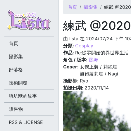
您在這裡
首頁
攝影集
練武 @2020.1
練武 @2020.
由
lista
在 2024/07/24 下午 10
首頁
分類:
Cosplay
作品:
Re:從零開始的異世界生活
攝影集
角色 / 版本:
雷姆
Coser:
女僕正裝 / 莉絲塔
部落格
旗袍蘿莉塔 / Nagi
攝影師:
Ryo
技術開發
拍攝日期:
2020/11/14
填坑獸的故事
販售物
RSS & LICENSE