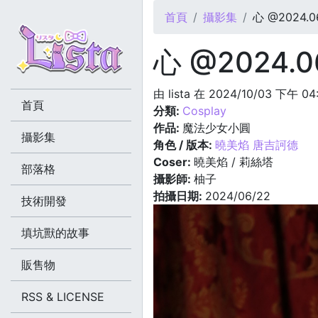
您在這裡
首頁
攝影集
心 @2024.0
心 @2024.0
由
lista
在 2024/10/03 下午 04
首頁
分類:
Cosplay
作品:
魔法少女小圓
攝影集
角色 / 版本:
曉美焰 唐吉訶德
Coser:
曉美焰 / 莉絲塔
部落格
攝影師:
柚子
拍攝日期:
2024/06/22
技術開發
填坑獸的故事
販售物
RSS & LICENSE