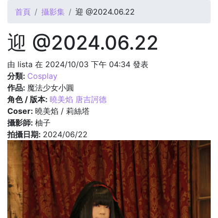
您在這裡
首頁
攝影集
迎 @2024.06.22
迎 @2024.06.22
由
lista
在 2024/10/03 下午 04:34 發表
分類:
Cosplay
作品:
魔法少女小圓
角色 / 版本:
曉美焰 唐吉訶德
Coser:
曉美焰 / 莉絲塔
攝影師:
柚子
拍攝日期:
2024/06/22