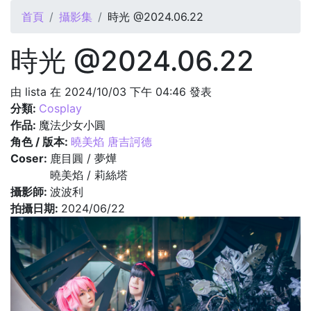
您在這裡
首頁
攝影集
時光 @2024.06.22
時光 @2024.06.22
由
lista
在 2024/10/03 下午 04:46 發表
分類:
Cosplay
作品:
魔法少女小圓
角色 / 版本:
曉美焰 唐吉訶德
Coser:
鹿目圓 / 夢燁
曉美焰 / 莉絲塔
攝影師:
波波利
拍攝日期:
2024/06/22