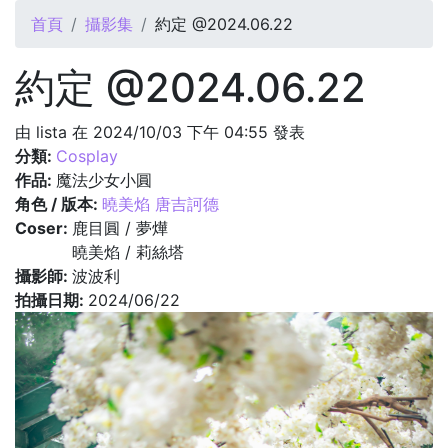
您在這裡
首頁
攝影集
約定 @2024.06.22
約定 @2024.06.22
由
lista
在 2024/10/03 下午 04:55 發表
分類:
Cosplay
作品:
魔法少女小圓
角色 / 版本:
曉美焰 唐吉訶德
Coser:
鹿目圓 / 夢燁
曉美焰 / 莉絲塔
攝影師:
波波利
拍攝日期:
2024/06/22