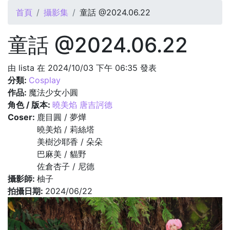
您在這裡
首頁
攝影集
童話 @2024.06.22
童話 @2024.06.22
由
lista
在 2024/10/03 下午 06:35 發表
分類:
Cosplay
作品:
魔法少女小圓
角色 / 版本:
曉美焰 唐吉訶德
Coser:
鹿目圓 / 夢燁
曉美焰 / 莉絲塔
美樹沙耶香 / 朵朵
巴麻美 / 貓野
佐倉杏子 / 尼德
攝影師:
柚子
拍攝日期:
2024/06/22