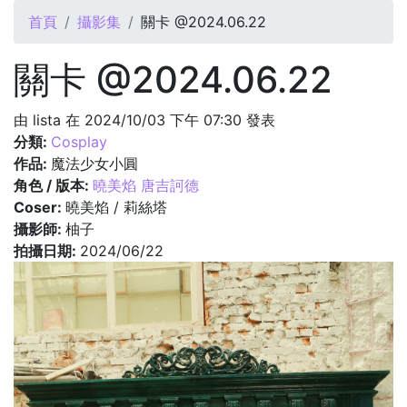
您在這裡
首頁
攝影集
關卡 @2024.06.22
關卡 @2024.06.22
由
lista
在 2024/10/03 下午 07:30 發表
分類:
Cosplay
作品:
魔法少女小圓
角色 / 版本:
曉美焰 唐吉訶德
Coser:
曉美焰 / 莉絲塔
攝影師:
柚子
拍攝日期:
2024/06/22