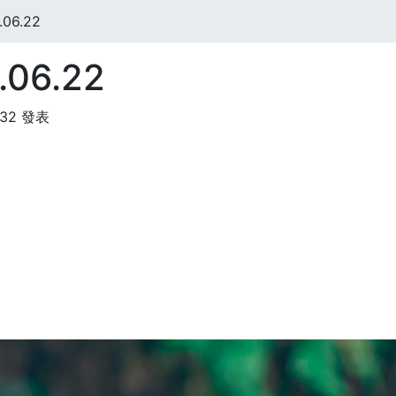
06.22
06.22
:32 發表