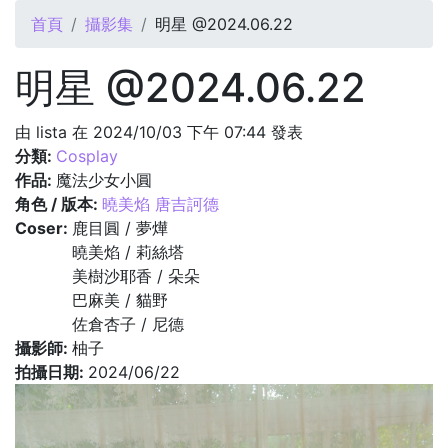
您在這裡
首頁
攝影集
明星 @2024.06.22
明星 @2024.06.22
由
lista
在 2024/10/03 下午 07:44 發表
分類:
Cosplay
作品:
魔法少女小圓
角色 / 版本:
曉美焰 唐吉訶德
Coser:
鹿目圓 / 夢燁
曉美焰 / 莉絲塔
美樹沙耶香 / 朵朵
巴麻美 / 貓野
佐倉杏子 / 尼德
攝影師:
柚子
拍攝日期:
2024/06/22