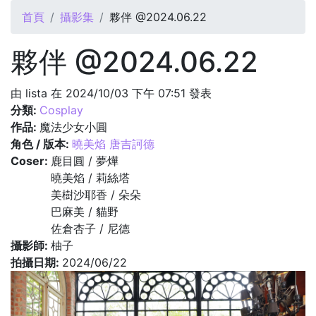
您在這裡
首頁
攝影集
夥伴 @2024.06.22
夥伴 @2024.06.22
由
lista
在 2024/10/03 下午 07:51 發表
分類:
Cosplay
作品:
魔法少女小圓
角色 / 版本:
曉美焰 唐吉訶德
Coser:
鹿目圓 / 夢燁
曉美焰 / 莉絲塔
美樹沙耶香 / 朵朵
巴麻美 / 貓野
佐倉杏子 / 尼德
攝影師:
柚子
拍攝日期:
2024/06/22