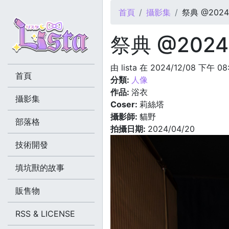
您在這裡
首頁
攝影集
祭典 @2024.
祭典 @2024.
由
lista
在 2024/12/08 下午 08
首頁
分類:
人像
作品:
浴衣
攝影集
Coser:
莉絲塔
攝影師:
貓野
部落格
拍攝日期:
2024/04/20
技術開發
填坑獸的故事
販售物
RSS & LICENSE