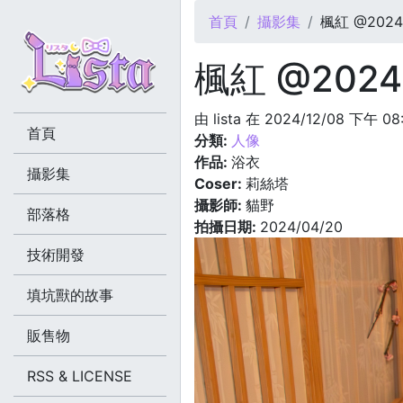
您在這裡
首頁
攝影集
楓紅 @2024.
楓紅 @2024.
由
lista
在 2024/12/08 下午 08
首頁
分類:
人像
作品:
浴衣
攝影集
Coser:
莉絲塔
攝影師:
貓野
部落格
拍攝日期:
2024/04/20
技術開發
填坑獸的故事
販售物
RSS & LICENSE