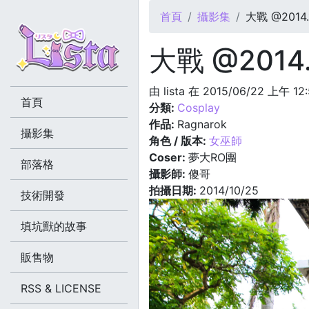
您在這裡
首頁
攝影集
大戰 @2014.
大戰 @2014.
由
lista
在 2015/06/22 上午 12
首頁
分類:
Cosplay
作品:
Ragnarok
攝影集
角色 / 版本:
女巫師
Coser:
夢大RO團
部落格
攝影師:
傻哥
拍攝日期:
2014/10/25
技術開發
填坑獸的故事
販售物
RSS & LICENSE