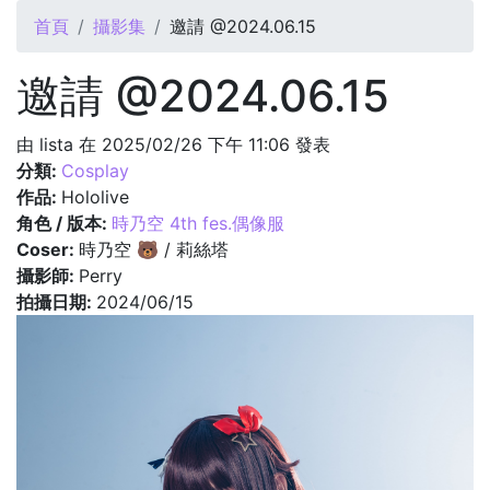
您在這裡
首頁
攝影集
邀請 @2024.06.15
邀請 @2024.06.15
由
lista
在 2025/02/26 下午 11:06 發表
分類:
Cosplay
作品:
Hololive
角色 / 版本:
時乃空 4th fes.偶像服
Coser:
時乃空 🐻 / 莉絲塔
攝影師:
Perry
拍攝日期:
2024/06/15