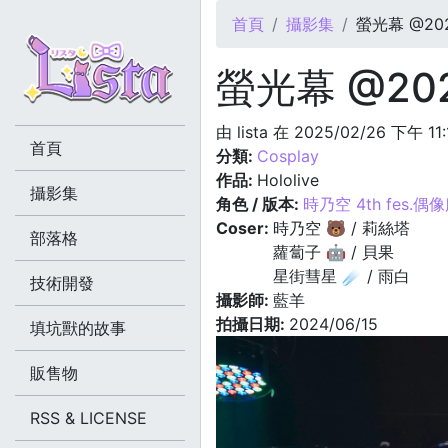
您在這裡
首頁
攝影集
螢光幕 @2024
螢光幕 @2024
由
lista
在 2025/02/26 下午 11
首頁
分類:
Cosplay
作品:
Hololive
攝影集
角色 / 版本:
時乃空 4th fes.偶
Coser:
時乃空 🐻 / 莉絲塔
部落格
蘿蔔子 🤖 / 貝果
星街彗星 ☄️ / 雨白
技術開發
攝影師:
藍羊
拍攝日期:
2024/06/15
填坑獸的故事
販售物
RSS & LICENSE