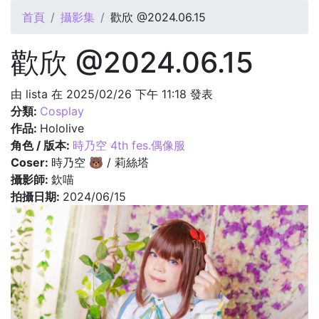
您在這裡
首頁
攝影集
歡欣 @2024.06.15
歡欣 @2024.06.15
由
lista
在 2025/02/26 下午 11:18 發表
分類:
Cosplay
作品:
Hololive
角色 / 版本:
時乃空 4th fes.偶像服
Coser:
時乃空 🐻 / 莉絲塔
攝影師:
欽喵
拍攝日期:
2024/06/15