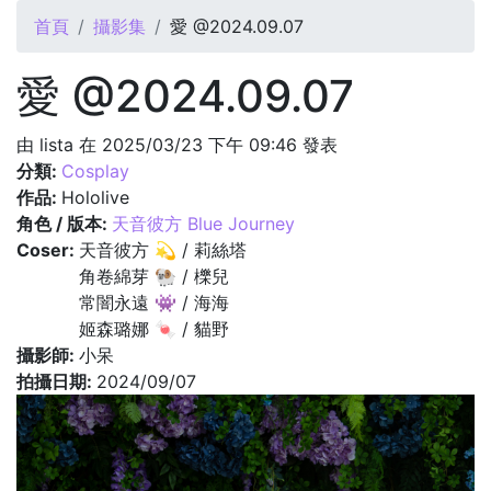
您在這裡
首頁
攝影集
愛 @2024.09.07
愛 @2024.09.07
由
lista
在 2025/03/23 下午 09:46 發表
分類:
Cosplay
作品:
Hololive
角色 / 版本:
天音彼方 Blue Journey
Coser:
天音彼方 💫 / 莉絲塔
角卷綿芽 🐏 / 櫟兒
常闇永遠 👾 / 海海
姬森璐娜 🍬 / 貓野
攝影師:
小呆
拍攝日期:
2024/09/07