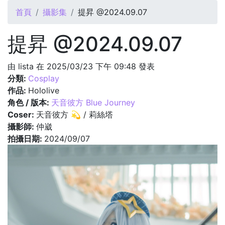
您在這裡
首頁
攝影集
提昇 @2024.09.07
提昇 @2024.09.07
由
lista
在 2025/03/23 下午 09:48 發表
分類:
Cosplay
作品:
Hololive
角色 / 版本:
天音彼方 Blue Journey
Coser:
天音彼方 💫 / 莉絲塔
攝影師:
仲崴
拍攝日期:
2024/09/07