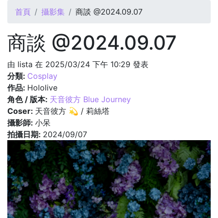
您在這裡
首頁
攝影集
商談 @2024.09.07
商談 @2024.09.07
由
lista
在 2025/03/24 下午 10:29 發表
分類:
Cosplay
作品:
Hololive
角色 / 版本:
天音彼方 Blue Journey
Coser:
天音彼方 💫 / 莉絲塔
攝影師:
小呆
拍攝日期:
2024/09/07