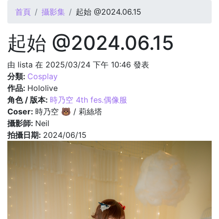
您在這裡
首頁
攝影集
起始 @2024.06.15
起始 @2024.06.15
由
lista
在 2025/03/24 下午 10:46 發表
分類:
Cosplay
作品:
Hololive
角色 / 版本:
時乃空 4th fes.偶像服
Coser:
時乃空 🐻 / 莉絲塔
攝影師:
Neil
拍攝日期:
2024/06/15