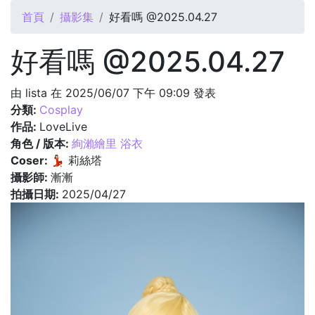
您在這裡
首頁
攝影集
好看嗎 @2025.04.27
好看嗎 @2025.04.27
由
lista
在 2025/06/07 下午 09:09 發表
分類:
Cosplay
作品:
LoveLive
角色 / 版本:
絢瀨繪里 浴衣
Coser:
💃🏻 莉絲塔
攝影師:
漸漸
拍攝日期:
2025/04/27