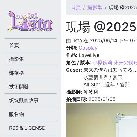
您在這裡
首頁
攝影集
現場 @2025.
現場 @2025.
由
lista
在 2025/06/14 下午 07
首頁
分類:
Cosplay
作品:
LoveLive
攝影集
角色 / 版本:
小原鞠莉 未来の僕
Coser:
未来の僕らは知ってるよ 
部落格
水藍新世界 / 愛玉
All Star二週年 / 貓野
技術開發
攝影師:
波波利
拍攝日期:
2025/01/05
填坑獸的故事
販售物
RSS & LICENSE