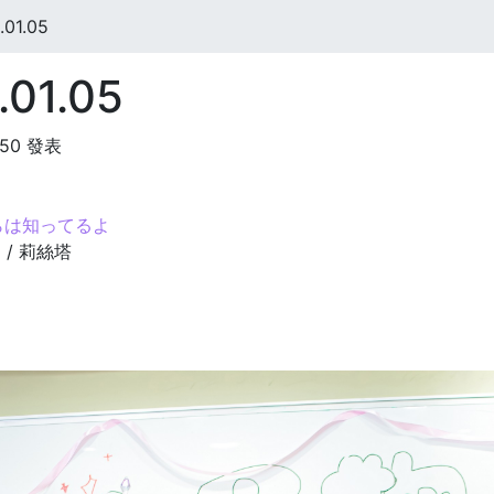
01.05
01.05
:50 發表
らは知ってるよ
/ 莉絲塔