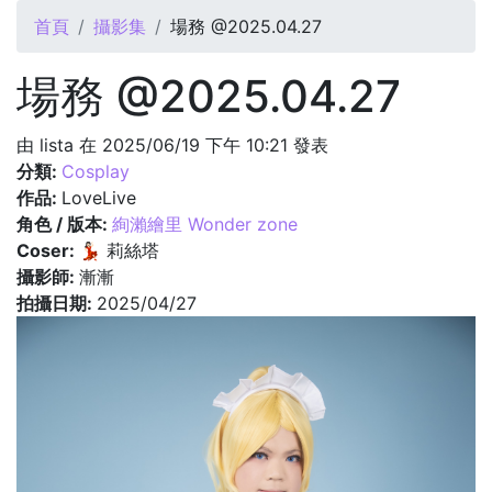
您在這裡
首頁
攝影集
場務 @2025.04.27
場務 @2025.04.27
由
lista
在 2025/06/19 下午 10:21 發表
分類:
Cosplay
作品:
LoveLive
角色 / 版本:
絢瀨繪里 Wonder zone
Coser:
💃🏻 莉絲塔
攝影師:
漸漸
拍攝日期:
2025/04/27