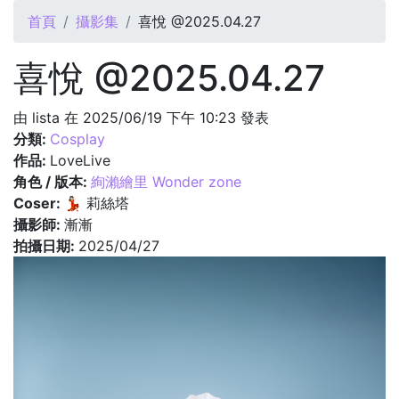
您在這裡
首頁
攝影集
喜悅 @2025.04.27
喜悅 @2025.04.27
由
lista
在 2025/06/19 下午 10:23 發表
分類:
Cosplay
作品:
LoveLive
角色 / 版本:
絢瀨繪里 Wonder zone
Coser:
💃🏻 莉絲塔
攝影師:
漸漸
拍攝日期:
2025/04/27