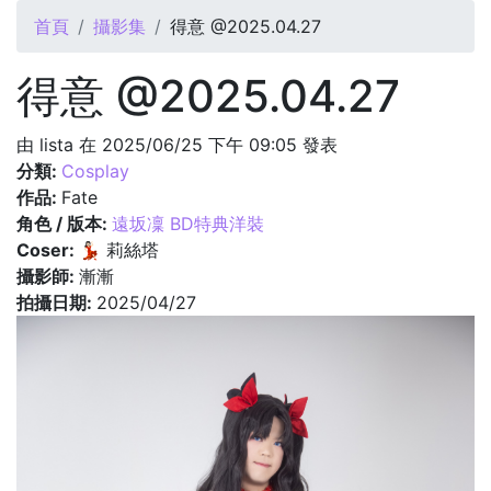
您在這裡
首頁
攝影集
得意 @2025.04.27
得意 @2025.04.27
由
lista
在 2025/06/25 下午 09:05 發表
分類:
Cosplay
作品:
Fate
角色 / 版本:
遠坂凜 BD特典洋裝
Coser:
💃🏻 莉絲塔
攝影師:
漸漸
拍攝日期:
2025/04/27