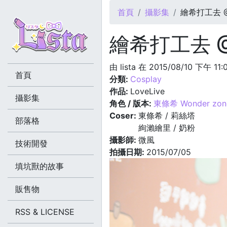
您在這裡
首頁
攝影集
繪希打工去 @2
繪希打工去 @2
由
lista
在 2015/08/10 下午 11
首頁
分類:
Cosplay
作品:
LoveLive
攝影集
角色 / 版本:
東條希 Wonder zon
Coser:
東條希 / 莉絲塔
部落格
絢瀨繪里 / 奶粉
攝影師:
微風
技術開發
拍攝日期:
2015/07/05
填坑獸的故事
販售物
RSS & LICENSE