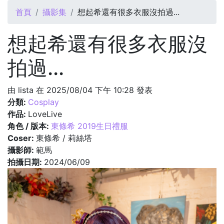
您在這裡
首頁
攝影集
想起希還有很多衣服沒拍過...
想起希還有很多衣服沒
拍過...
由
lista
在 2025/08/04 下午 10:28 發表
分類:
Cosplay
作品:
LoveLive
角色 / 版本:
東條希 2019生日禮服
Coser:
東條希 / 莉絲塔
攝影師:
範馬
拍攝日期:
2024/06/09