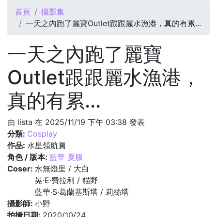
您在這裡
首頁
攝影集
一天之內跑了麗寶Outlet跟跟麗水漁港，真的有累...
一天之內跑了麗寶
Outlet跟跟麗水漁港，
真的有累...
由
lista
在 2025/11/19 下午 03:38 發表
分類:
Cosplay
作品:
水星領航員
角色 / 版本:
藍華 夏服
Coser:
水無燈里 / 大白
晃·E·費拉利 / 貓野
藍華·S·葛蘭基斯塔 / 莉絲塔
攝影師:
小野
拍攝日期:
2020/10/24