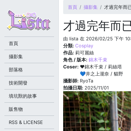
您在這裡
首頁
攝影集
才過完年而
才過完年而
由
lista
在 2026/02/25 下午 10
首頁
分類:
Cosplay
作品:
莉可麗絲
攝影集
角色 / 版本:
錦木千束
Coser:
❤️錦木千束 / 莉絲塔
部落格
💙井之上瀧奈 / 貓野
攝影師:
RyoTa
技術開發
拍攝日期:
2025/11/01
填坑獸的故事
販售物
RSS & LICENSE