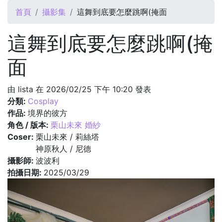
您在這裡
首頁
攝影集
這舞到底要怎麼跳啊(掩面
這舞到底要怎麼跳啊(掩
面
由
lista
在 2026/02/25 下午 10:20 發表
分類:
Cosplay
作品:
境界的彼方
角色 / 版本:
栗山未來 婚紗
Coser:
栗山未來 / 莉絲塔
神原秋人 / 尼德
攝影師:
波波利
拍攝日期:
2025/03/29