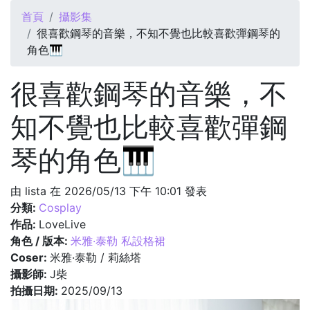
您在這裡
首頁
攝影集
很喜歡鋼琴的音樂，不知不覺也比較喜歡彈鋼琴的
角色🎹
很喜歡鋼琴的音樂，不
知不覺也比較喜歡彈鋼
琴的角色🎹
由
lista
在 2026/05/13 下午 10:01 發表
分類:
Cosplay
作品:
LoveLive
角色 / 版本:
米雅·泰勒 私設格裙
Coser:
米雅·泰勒 / 莉絲塔
攝影師:
J柴
拍攝日期:
2025/09/13