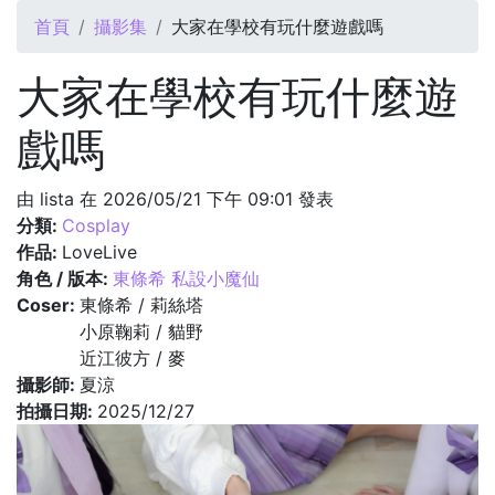
您在這裡
首頁
攝影集
大家在學校有玩什麼遊戲嗎
大家在學校有玩什麼遊
戲嗎
由
lista
在 2026/05/21 下午 09:01 發表
分類:
Cosplay
作品:
LoveLive
角色 / 版本:
東條希 私設小魔仙
Coser:
東條希 / 莉絲塔
小原鞠莉 / 貓野
近江彼方 / 麥
攝影師:
夏涼
拍攝日期:
2025/12/27