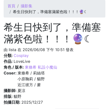
您在這裡
首頁
攝影集
希生日快到了，準備塞滿紫色啦！！！🔮☾
希生日快到了，準備塞
滿紫色啦！！！🔮☾
由
lista
在 2026/06/08 下午 10:51 發表
分類:
Cosplay
作品:
LoveLive
角色 / 版本:
東條希 私設小魔仙
Coser:
東條希 / 莉絲塔
小原鞠莉 / 貓野
近江彼方 / 麥
攝影師:
夏涼
排版:
貓野
拍攝日期:
2025/12/27