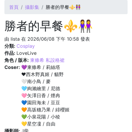
您在這裡
首頁
攝影集
勝者的早餐⚜️👭
勝者的早餐⚜️👭
由
lista
在 2026/06/08 下午 10:58 發表
分類:
Cosplay
作品:
LoveLive
角色 / 版本:
東條希 私設格裙
Coser:
💜東條希 / 莉絲塔
❤️西木野真姬 / 貓野
🤍南小鳥 / 麥
🩵絢瀨繪里 / 尼德
🩷矢澤日香 / 煙冉
💙園田海未 / 豆豆
🧡高坂穗乃果 / 緋櫻姬
💚小泉花陽 / 小稜
💛星空凜 / 自由
攝影師:
J柴