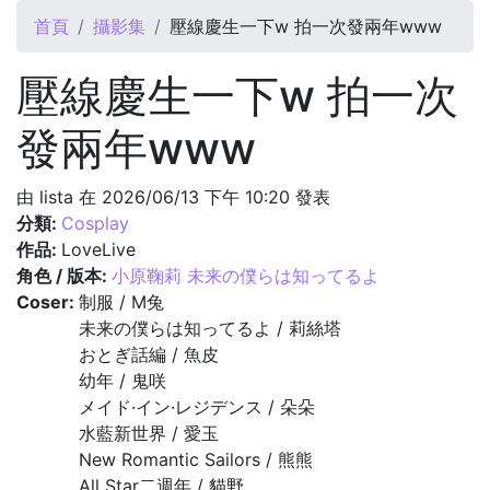
您在這裡
首頁
攝影集
壓線慶生一下w 拍一次發兩年www
壓線慶生一下w 拍一次
發兩年www
由
lista
在 2026/06/13 下午 10:20 發表
分類:
Cosplay
作品:
LoveLive
角色 / 版本:
小原鞠莉 未来の僕らは知ってるよ
Coser:
制服 / M兔
未来の僕らは知ってるよ / 莉絲塔
おとぎ話編 / 魚皮
幼年 / 鬼咲
メイド·イン·レジデンス / 朵朵
水藍新世界 / 愛玉
New Romantic Sailors / 熊熊
All Star二週年 / 貓野