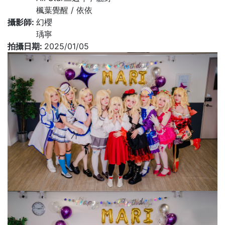
楓葉覺醒 / 依依
攝影師:
幻櫻
瑀寧
拍攝日期:
2025/01/05