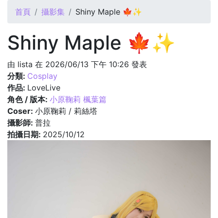
您在這裡
首頁
攝影集
Shiny Maple 🍁✨
Shiny Maple 🍁✨
由
lista
在 2026/06/13 下午 10:26 發表
分類:
Cosplay
作品:
LoveLive
角色 / 版本:
小原鞠莉 楓葉篇
Coser:
小原鞠莉 / 莉絲塔
攝影師:
普拉
拍攝日期:
2025/10/12