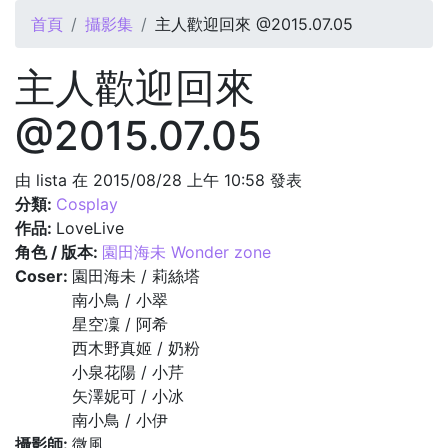
您在這裡
首頁
攝影集
主人歡迎回來 @2015.07.05
主人歡迎回來
@2015.07.05
由
lista
在 2015/08/28 上午 10:58 發表
分類:
Cosplay
作品:
LoveLive
角色 / 版本:
園田海未 Wonder zone
Coser:
園田海未 / 莉絲塔
南小鳥 / 小翠
星空凜 / 阿希
西木野真姬 / 奶粉
小泉花陽 / 小芹
矢澤妮可 / 小冰
南小鳥 / 小伊
攝影師:
微風