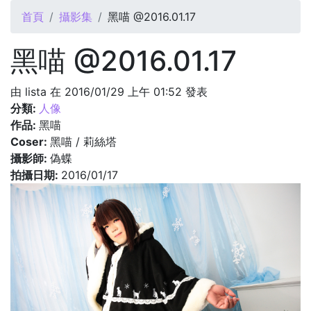
您在這裡
首頁
攝影集
黑喵 @2016.01.17
黑喵 @2016.01.17
由
lista
在 2016/01/29 上午 01:52 發表
分類:
人像
作品:
黑喵
Coser:
黑喵 / 莉絲塔
攝影師:
偽蝶
拍攝日期:
2016/01/17