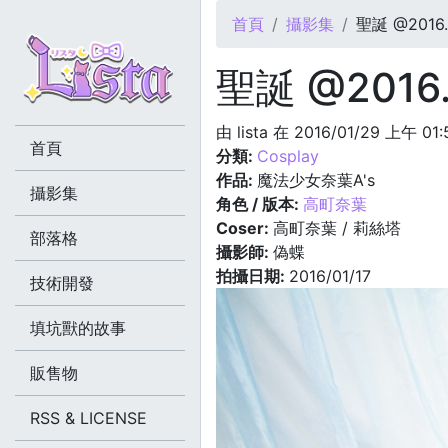
您在這裡
首頁
攝影集
聖誕 @2016.0
聖誕 @2016.
由
lista
在 2016/01/29 上午 01
首頁
分類:
Cosplay
作品:
魔法少女奈葉A's
攝影集
角色 / 版本:
高町奈葉
Coser:
高町奈葉 / 莉絲塔
部落格
攝影師:
偽蝶
拍攝日期:
2016/01/17
技術開發
填坑獸的故事
販售物
RSS & LICENSE