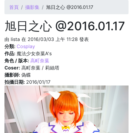
您在這裡
首頁
攝影集
旭日之心 @2016.01.17
旭日之心 @2016.01.17
由
lista
在 2016/03/03 上午 11:28 發表
分類:
Cosplay
作品:
魔法少女奈葉A's
角色 / 版本:
高町奈葉
Coser:
高町奈葉 / 莉絲塔
攝影師:
偽蝶
拍攝日期:
2016/01/17