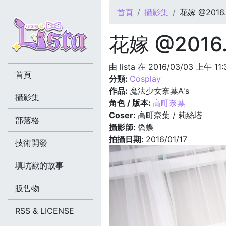
您在這裡
首頁
攝影集
花嫁 @2016.0
花嫁 @2016.
由
lista
在 2016/03/03 上午 11
首頁
分類:
Cosplay
作品:
魔法少女奈葉A's
攝影集
角色 / 版本:
高町奈葉
Coser:
高町奈葉 / 莉絲塔
部落格
攝影師:
偽蝶
拍攝日期:
2016/01/17
技術開發
填坑獸的故事
販售物
RSS & LICENSE