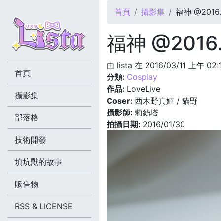
您在這裡
首頁
攝影集
福神 @2016.
福神 @2016.
由
lista
在 2016/03/11 上午 02
首頁
分類:
Cosplay
作品:
LoveLive
攝影集
Coser:
西木野真姬 / 貓野
攝影師:
莉絲塔
部落格
拍攝日期:
2016/01/30
技術開發
填坑獸的故事
販售物
RSS & LICENSE