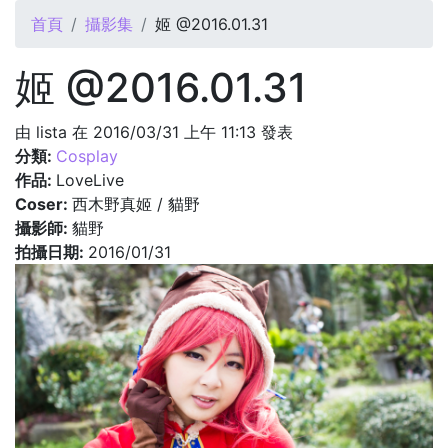
您在這裡
首頁
攝影集
姬 @2016.01.31
姬 @2016.01.31
由
lista
在 2016/03/31 上午 11:13 發表
分類:
Cosplay
作品:
LoveLive
Coser:
西木野真姬 / 貓野
攝影師:
貓野
拍攝日期:
2016/01/31