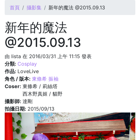
您在這裡
首頁
攝影集
新年的魔法 @2015.09.13
新年的魔法
@2015.09.13
由
lista
在 2016/03/31 上午 11:15 發表
分類:
Cosplay
作品:
LoveLive
角色 / 版本:
東條希 振袖
Coser:
東條希 / 莉絲塔
西木野真姬 / 貓野
攝影師:
達剛
拍攝日期:
2015/09/13