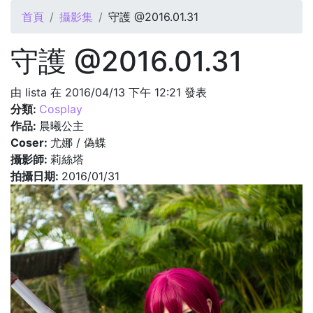
您在這裡
首頁
攝影集
守護 @2016.01.31
守護 @2016.01.31
由
lista
在 2016/04/13 下午 12:21 發表
分類:
Cosplay
作品:
晨曦公主
Coser:
尤娜 / 偽蝶
攝影師:
莉絲塔
拍攝日期:
2016/01/31